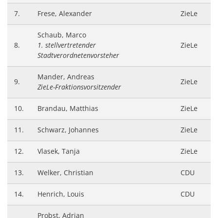
7.
Frese, Alexander
ZieLe
Schaub, Marco
8.
1. stellvertretender
ZieLe
Stadtverordnetenvorsteher
Mander, Andreas
9.
ZieLe
ZieLe-Fraktionsvorsitzender
10.
Brandau, Matthias
ZieLe
11.
Schwarz, Johannes
ZieLe
12.
Vlasek, Tanja
ZieLe
13.
Welker, Christian
CDU
14.
Henrich, Louis
CDU
Probst, Adrian