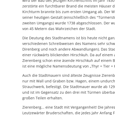
wird der Bau des jetzigen Kirchenschiffs im Jahr 143
zerstörte ein furchtbarer Brand die meisten Häuser d
Kirchturm brannte bis zum ersten Umgang ab. Der W
seiner heutigen Gestalt (einschließlich des "Türmer
zweiten Umgangs) wurde 1738 abgeschlossen. Der wuc
von 45 Metern das Wahrzeichen der Stadt.
Die Deutung des Stadtnamens ist bis heute nicht gan
verschiedenen Schreibweisen des Namens sehr schwie
Direnberg und noch andere Abwandlungen). Das Stad
einer rückwärts blickenden Hirschkuh. Da auf einem a
Zierenberg schon eine äsende Hirschkuh auf einem B
ist eine mögliche Namensdeutung von „Thyr = Tier = 
Auch die Stadtmauern sind älteste Zeugnisse Zierenb
nur mit Wall und Graben bzw. Hagen, einem undurchd
Strauchwerk, befestigt. Die Stadtmauer wurde ab 1293
und ist im Gegensatz zu den drei mit Türmen überba
großen Teilen erhalten.
Zierenberg... eine Stadt mit Vergangenheit! Die Jahr
Leutzewärter Bruderschaften, die jedes Jahr Anfang F