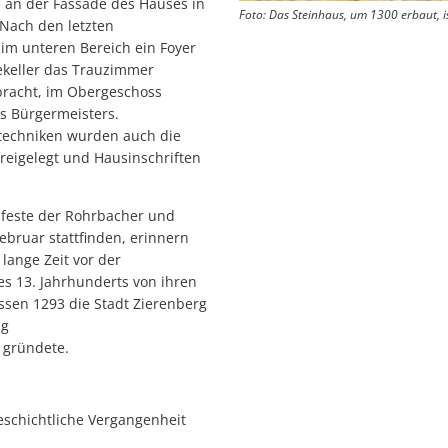
an der Fassade des Hauses in
Foto: Das Steinhaus, um 1300 erbaut, i
Nach den letzten
im unteren Bereich ein Foyer
ekeller das Trauzimmer
bracht, im Obergeschoss
s Bürgermeisters.
stechniken wurden auch die
freigelegt und Hausinschriften
esfeste der Rohrbacher und
ebruar stattfinden, erinnern
lange Zeit vor der
s 13. Jahrhunderts von ihren
ssen 1293 die Stadt Zierenberg
ng
 gründete.
eschichtliche Vergangenheit