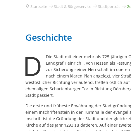
Startseite
Stadt & Bürgerservice
Stadtporträt
Ge
Geschichte
Geschichte
D
Die Stadt mit einer mehr als 725-jährigen
Landgraf Heinrich I. von Hessen als Festu
zur Sicherung seiner Herrschaft im oberen
nach einem klaren Plan angelegt, vier Straß
westöstlicher Richtung verlaufend, treffen östlich auf
ehemaligen Schartenburger Tor in Richtung Dörnberg
Stadt passiert.
Die erste und früheste Erwähnung der Stadtgründung
einem Inschriftenstein in der Turmhalle der evangeli
Inschrift ist die Gründung der Stadt und der gleichze
Kirche auf das Jahr 1293 zu datieren. Auf einer zweite