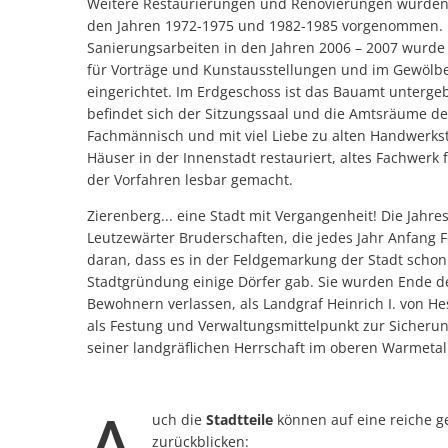
Weitere Restaurierungen und Renovierungen wurden 
den Jahren 1972-1975 und 1982-1985 vorgenommen. 
Sanierungsarbeiten in den Jahren 2006 – 2007 wurde 
für Vorträge und Kunstausstellungen und im Gewölb
eingerichtet. Im Erdgeschoss ist das Bauamt unterge
befindet sich der Sitzungssaal und die Amtsräume de
Fachmännisch und mit viel Liebe zu alten Handwerk
Häuser in der Innenstadt restauriert, altes Fachwerk 
der Vorfahren lesbar gemacht.
Zierenberg... eine Stadt mit Vergangenheit! Die Jahr
Leutzewärter Bruderschaften, die jedes Jahr Anfang F
daran, dass es in der Feldgemarkung der Stadt schon 
Stadtgründung einige Dörfer gab. Sie wurden Ende de
Bewohnern verlassen, als Landgraf Heinrich I. von He
als Festung und Verwaltungsmittelpunkt zur Sicheru
seiner landgräflichen Herrschaft im oberen Warmetal
uch die
Stadtteile
können auf eine reiche g
zurückblicken: