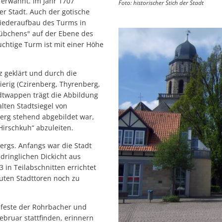
0 erwähnt. Im Jahr 1707
Foto: historischer Stich der Stadt
er Stadt. Auch der gotische
iederaufbau des Turms in
stübchens" auf der Ebene des
htige Turm ist mit einer Höhe
z geklärt und durch die
rig (Czirenberg, Thyrenberg,
twappen trägt die Abbildung
lten Stadtsiegel von
erg stehend abgebildet war,
Hirschkuh“ abzuleiten.
ergs. Anfangs war die Stadt
ringlichen Dickicht aus
 in Teilabschnitten errichtet
uten Stadttoren noch zu
esfeste der Rohrbacher und
ebruar stattfinden, erinnern