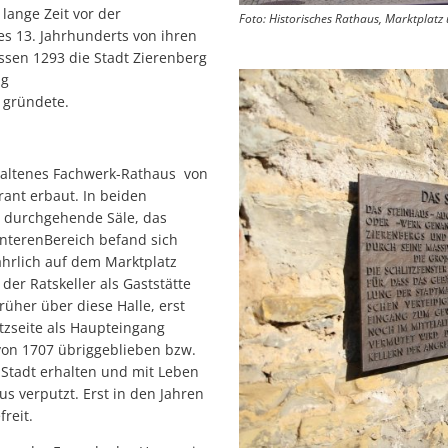
lange Zeit vor der
Foto: Historisches Rathaus, Marktplatz
s 13. Jahrhunderts von ihren
ssen 1293 die Stadt Zierenberg
ng
 gründete.
rhaltenes Fachwerk-Rathaus von
ant erbaut. In beiden
 durchgehende Säle, das
nterenBereich befand sich
ährlich auf dem Marktplatz
der Ratskeller als Gaststätte
üher über diese Halle, erst
zseite als Haupteingang
von 1707 übriggeblieben bzw.
Stadt erhalten und mit Leben
s verputzt. Erst in den Jahren
reit.