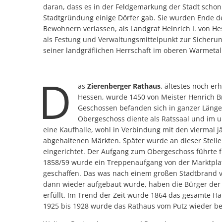
daran, dass es in der Feldgemarkung der Stadt schon 
Stadtgründung einige Dörfer gab. Sie wurden Ende de
Bewohnern verlassen, als Landgraf Heinrich I. von He
als Festung und Verwaltungsmittelpunkt zur Sicheru
seiner landgräflichen Herrschaft im oberen Warmetal
D
as
Zierenberger Rathaus
, ältestes noch e
Hessen, wurde 1450 von Meister Henrich Br
Geschossen befanden sich in ganzer Länge
Obergeschoss diente als Ratssaal und im u
eine Kaufhalle, wohl in Verbindung mit den viermal j
abgehaltenen Märkten. Später wurde an dieser Stelle 
eingerichtet. Der Aufgang zum Obergeschoss führte fr
1858/59 wurde ein Treppenaufgang von der Marktplat
geschaffen. Das was nach einem großen Stadtbrand 
dann wieder aufgebaut wurde, haben die Bürger der 
erfüllt. Im Trend der Zeit wurde 1864 das gesamte Hau
1925 bis 1928 wurde das Rathaus vom Putz wieder bef