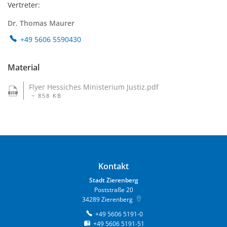
Vertreter:
Dr. Thomas Maurer
+49 5606 5590430
Material
Flyer Hessiches Ministerium Justiz.pdf
~ 858 KB
Kontakt
Stadt Zierenberg
Poststraße 20
34289
Zierenberg
+49 5606 5191-0
+49 5606 5191-51