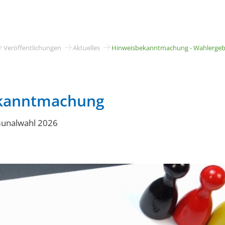
Stadt & Bürgerservice
Leben & Kultur
Baue
Veröffentlichungen
Aktuelles
Hinweisbekanntmachung - Wahlerge
kanntmachung
unalwahl 2026