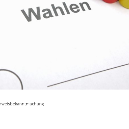
inweisbekanntmachung