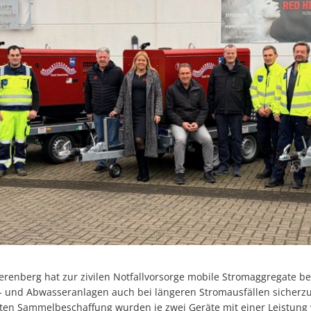
ierenberg hat zur zivilen Notfallvorsorge mobile Stromaggregate b
 und Abwasseranlagen auch bei längeren Stromausfällen sicherzus
erten Sammelbeschaffung wurden je zwei Geräte mit einer Leistung 