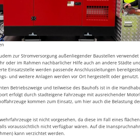
en
zudem zur Stromversorgung außenliegender Baustellen verwendet 
hr oder im Rahmen nachbarlicher Hilfe auch an andere Städte u
erte Einsatzstelle werden passende Anschlussleitungen bereitgestel
gs- und weitere Anlagen werden vor Ort hergestellt oder genutzt.
anten Betriebszweige und teilweise des Bauhofs ist in die Handha
port erfolgt durch stadteigene Fahrzeuge mit ausreichender Motor
offahrzeuge kommen zum Einsatz, um hier auch die Belastung der
wehrfahrzeuge ist nicht vorgesehen, da diese im Fall eines fläch
ls voraussichtlich nicht verfügbar wären. Auf die Inanspruchnahm
hmen) kann verzichtet werden.