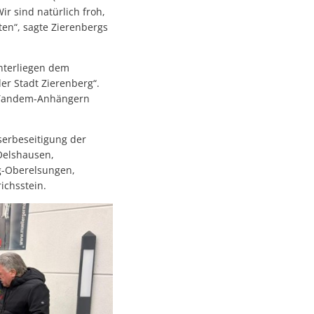
r sind natürlich froh,
ten“, sagte Zierenbergs
nterliegen dem
r Stadt Zierenberg“.
f Tandem-Anhängern
serbeseitigung der
 Oelshausen,
g-Oberelsungen,
ichsstein.