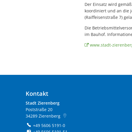
Der Einsatz wird gemäß
koordiniert und an die 
(Raiffeisenstraße 7) gel
Die Betriebsmittelverso
im Bauhof. Informatione
www.stadt-zierenber
Kontakt
Stadt Zierenberg
Poststraße 20
34289
Zierenberg
+49 5606 5191-0
+49 5606 5191-51