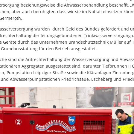
versorgung beziehungsweise die Abwasserbehandlung beschafft. „Wi
chen, aber auch beruhigter, dass wir sie im Notfall einsetzen könn
 Germeroth.
Wasserversorgung wurden durch Geld des Bundes gefördert und u
echterhaltung der leitungsgebundenen Trinkwasserversorgung de
ie Geräte durch das Unternehmen Brandschutztechnik Müller au
er Grundausstattung für den Betrieb ausgestattet.
iche sind die Aufrechterhaltung der Wasserversorgung und Abwas
stationären Aggregaten ausgestattet sind, darunter Tiefbrunnen II
n, Pumpstation Leipziger Straße sowie die Kläranlagen Zierenber
und Abwasserpumpstationen Friedrichsaue, Escheberg und Friedr